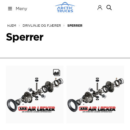
Hopp
Hopp
Meny
til
til
navigasjon
innhold
Nettbutikk
Fold
HJEM
DRIVLINJE OG FJÆRER
SPERRER
ut
under
Sperrer