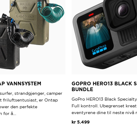
AP VANNSYSTEM
GOPRO HERO13 BLACK S
BUNDLE
surfer, strandgjenger, camper
GoPro HERO13 Black Specialty
t friluftsentusiast, er Ontap
Full kontroll. Ubegrenset kreati
ower den perfekte
eventyrene dine til neste niv
n for å…
kr
5.499
Dette