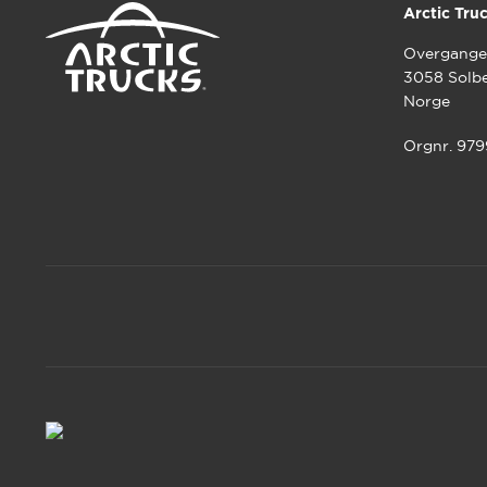
Arctic Tru
Overgange
3058 Solb
Norge
Orgnr. 97