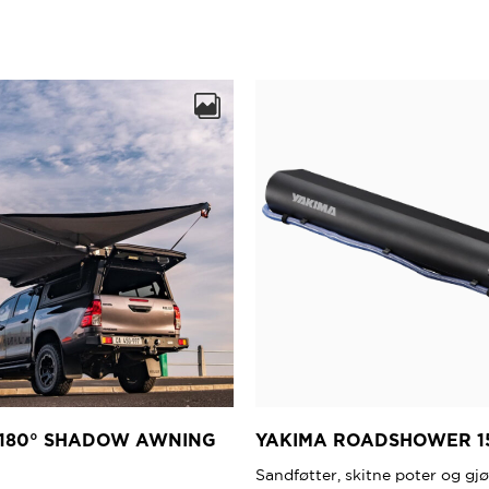
produktet
har
flere
varianter.
Alternativene
kan
velges
på
produktsiden
 180° SHADOW AWNING
YAKIMA ROADSHOWER 1
Sandføtter, skitne poter og gj