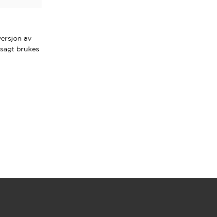
versjon av
vsagt brukes