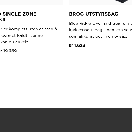
 SINGLE ZONE
BROG UTSTYRSBAG
KS
Blue Ridge Overland Gear sin 
r er komplett uten et sted å
kjøkkensett-bag – den kan sel
 og ølet kaldt. Denne
som akkurat det, men også…
 kan du enkelt…
kr
1.623
Prisområde:
r
19.269
kr 16.566
Dette
til
produktet
kr 19.269
har
flere
varianter.
Alternativene
kan
velges
på
produktsiden