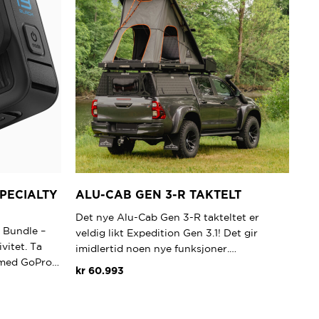
PECIALTY
ALU-CAB GEN 3-R TAKTELT
Det nye Alu-Cab Gen 3-R takteltet er
 Bundle –
veldig likt Expedition Gen 3.1! Det gir
vitet. Ta
imidlertid noen nye funksjoner.…
å med GoPro…
kr
60.993