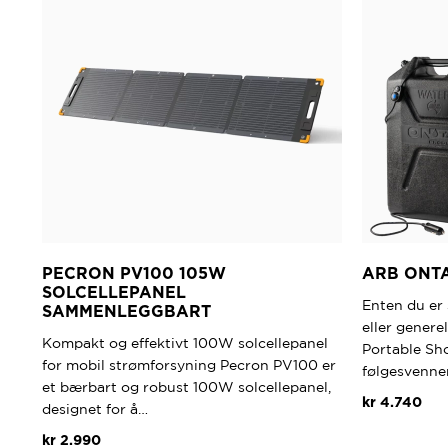
PECRON PV100 105W
ARB ONT
SOLCELLEPANEL
Enten du er 
SAMMENLEGGBART
eller generel
Kompakt og effektivt 100W solcellepanel
Portable Sh
for mobil strømforsyning Pecron PV100 er
følgesvenne
et bærbart og robust 100W solcellepanel,
kr
4.740
designet for å…
kr
2.990