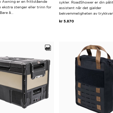
 Awning er en frittstående
sykler. RoadShower er din påli
 ekstra stenger eller trinn for
assistent når det gjelder
 Bare å…
bekvemmeligheten av trykkvan
kr
5.870
Dette
produktet
har
flere
varianter.
Alternativene
kan
velges
på
produktsiden