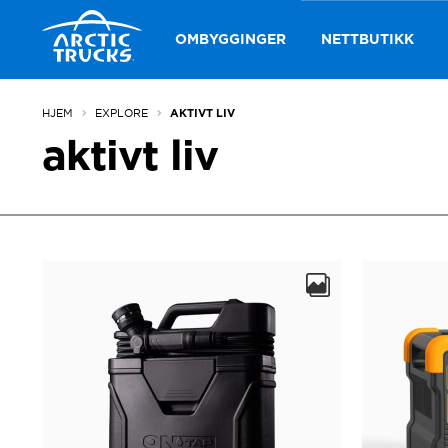
Hopp
Hopp
til
til
OMBYGGINGER
NETTBUTIKK
navigasjon
innhold
HJEM
EXPLORE
AKTIVT LIV
aktivt liv