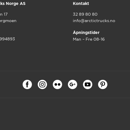
cks Norge AS
Kontakt
n 17
32 89 80 80
ergmoen
info@arctictrucks.no
Åpningstider
9994893
Man – Fre 08-16