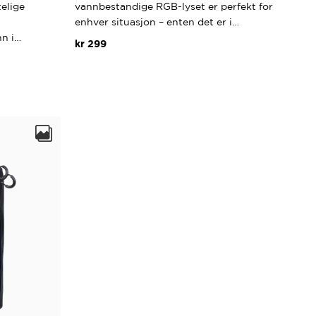
telige
vannbestandige RGB-lyset er perfekt for
enhver situasjon – enten det er i…
n i…
kr
299