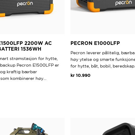
1500LFP 2200W AC
PECRON E1000LFP
BATTERI 1536WH
Pecron leverer pålitelig, bærb
mart strømstasjon for hytte,
høy ytelse og smarte funksjone
 backup Pecron E1500LFP er
for hytte, båt, bobil, beredska
og kraftig bærbar
kr
10.990
n som kombinerer høy…