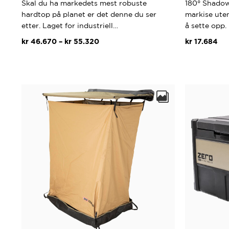
Skal du ha markedets mest robuste
180° Shadow
hardtop på planet er det denne du ser
markise uten
etter. Laget for industriell…
å sette opp.
Prisområde:
kr
46.670
–
kr
55.320
kr
17.684
kr 46.670
Dette
til
produktet
kr 55.320
har
flere
varianter.
Alternativene
kan
velges
på
produktsiden