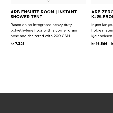
ARB ENSUITE ROOM | INSTANT
ARB ZERO
SHOWER TENT
KJØLEBO
Based on an integrated heavy duty
Ingen langtu
polyethylene floor with a corner drain
holde maten
hose and sheltered with 200 GSM…
kjøleboksen
kr
7.321
kr
16.566
–
k