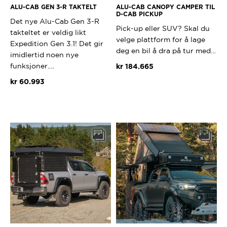
ALU-CAB GEN 3-R TAKTELT
ALU-CAB CANOPY CAMPER TIL
D-CAB PICKUP
Det nye Alu-Cab Gen 3-R
Pick-up eller SUV? Skal du
takteltet er veldig likt
velge plattform for å lage
Expedition Gen 3.1! Det gir
deg en bil å dra på tur med…
imidlertid noen nye
funksjoner.…
kr
184.665
kr
60.993