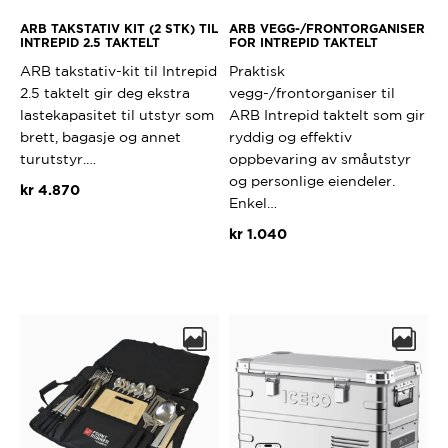
ARB TAKSTATIV KIT (2 STK) TIL
ARB VEGG-/FRONTORGANISER
INTREPID 2.5 TAKTELT
FOR INTREPID TAKTELT
ARB takstativ-kit til Intrepid
Praktisk
2.5 taktelt gir deg ekstra
vegg-/frontorganiser til
lastekapasitet til utstyr som
ARB Intrepid taktelt som gir
brett, bagasje og annet
ryddig og effektiv
turutstyr.…
oppbevaring av småutstyr
og personlige eiendeler.
kr
4.870
Enkel…
kr
1.040