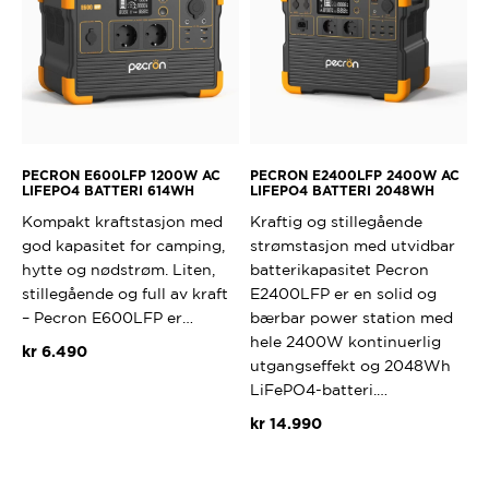
velges
på
produktsi
PECRON E600LFP 1200W AC
PECRON E2400LFP 2400W AC
LIFEPO4 BATTERI 614WH
LIFEPO4 BATTERI 2048WH
Kompakt kraftstasjon med
Kraftig og stillegående
god kapasitet for camping,
strømstasjon med utvidbar
hytte og nødstrøm. Liten,
batterikapasitet Pecron
stillegående og full av kraft
E2400LFP er en solid og
– Pecron E600LFP er…
bærbar power station med
hele 2400W kontinuerlig
kr
6.490
utgangseffekt og 2048Wh
LiFePO4-batteri.…
kr
14.990