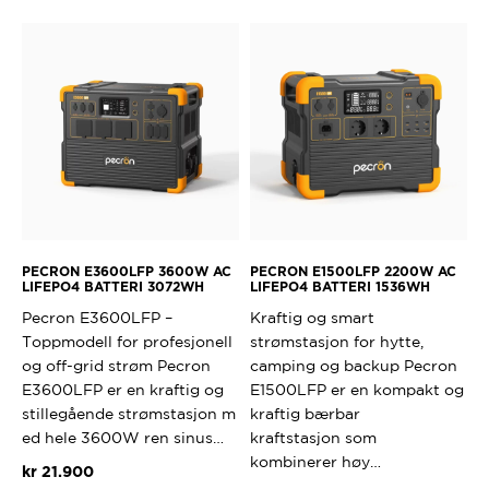
PECRON E3600LFP 3600W AC
PECRON E1500LFP 2200W AC
LIFEPO4 BATTERI 3072WH
LIFEPO4 BATTERI 1536WH
Pecron E3600LFP –
Kraftig og smart
Toppmodell for profesjonell
strømstasjon for hytte,
og off-grid strøm Pecron
camping og backup Pecron
E3600LFP er en kraftig og
E1500LFP er en kompakt og
stillegående strømstasjon m
kraftig bærbar
ed hele 3600W ren sinus…
kraftstasjon som
kombinerer høy…
kr
21.900