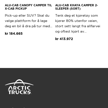
ALU-CAB CANOPY CAMPER TIL
ALU-CAB KHAYA CAMPER 2-
X-CAB PICKUP
SLEEPER (SORT)
Pick-up eller SUV? Skal du
Tenk deg et kjøretøy som
velge plattform for å lage
kjører 80% utenfor veien,
deg en bil å dra på tur med…
stort sett langt fra allfarvei
og oftest kjørt av…
kr
184.665
kr
413.972