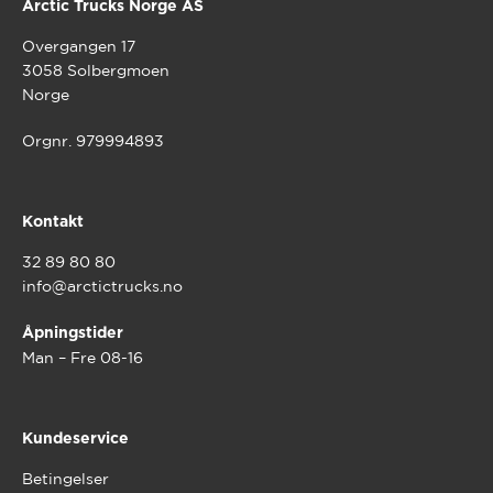
Arctic Trucks Norge AS
Overgangen 17
3058 Solbergmoen
Norge
Orgnr. 979994893
Kontakt
32 89 80 80
info@arctictrucks.no
Åpningstider
Man – Fre 08-16
Kundeservice
Betingelser