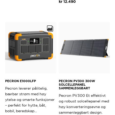
kr
12.490
PECRON E1000LFP
PECRON PV300 300W
SOLCELLEPANEL
Pecron leverer pålitelig,
SAMMENLEGGBART
bærbar strøm med høy
Pecron PV300 Et effektivt
ytelse og smarte funksjoner
og robust solcellepanel med
– perfekt for hytte, båt,
høy konverteringsevne og
bobil, beredskap…
sammenleggbart design.