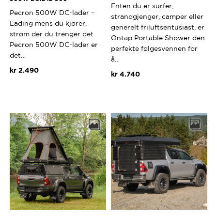
Enten du er surfer,
Pecron 500W DC-lader –
strandgjenger, camper eller
Lading mens du kjører,
generelt friluftsentusiast, er
strøm der du trenger det
Ontap Portable Shower den
Pecron 500W DC-lader er
perfekte følgesvennen for
det…
å…
kr
2.490
kr
4.740
Dette
produktet
har
flere
varianter.
Alternativ
kan
velges
på
produktsi