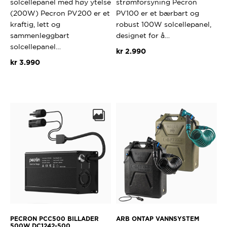
solcellepanel med høy ytelse
strømforsyning Pecron
(200W) Pecron PV200 er et
PV100 er et bærbart og
kraftig, lett og
robust 100W solcellepanel,
sammenleggbart
designet for å…
solcellepanel…
kr
2.990
kr
3.990
PECRON PCC500 BILLADER
ARB ONTAP VANNSYSTEM
500W DC1242-500