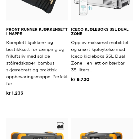
FRONT RUNNER KJØKKENSETT
ICECO KJØLEBOKS 35L DUAL
I MAPPE
ZONE
Komplett kjøkken- og
Opplev maksimal mobilitet
bestikksett for camping og
og smart kjøleytelse med
friluftsliv med solide
Iceco kjøleboks 35L Dual
stålredskaper, bambus
Zone – en lett og bærbar
skjærebrett og praktisk
35-liters…
oppbevaringsmappe. Perfekt
kr
9.720
for…
Dette
kr
1.233
produktet
har
flere
varianter.
Alternativ
kan