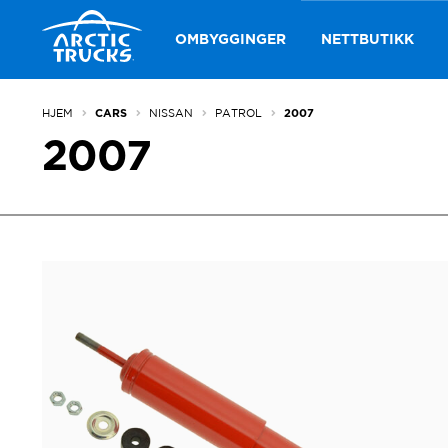
Hopp
Hopp
til
til
OMBYGGINGER
NETTBUTIKK
navigasjon
innhold
HJEM
NISSAN
PATROL
CARS
2007
2007