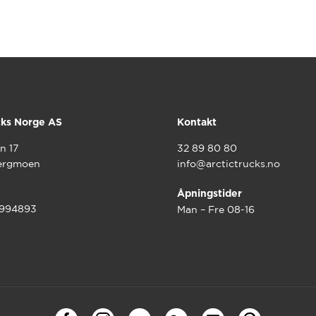
cks Norge AS
Kontakt
n 17
32 89 80 80
ergmoen
info@arctictrucks.no
Åpningstider
9994893
Man – Fre 08-16