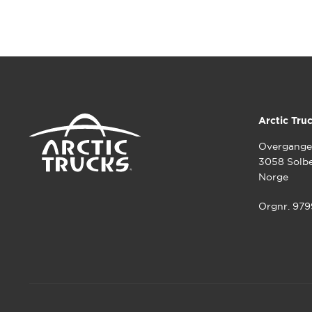
Arctic Tru
Overgange
3058 Solb
Norge
Orgnr. 97