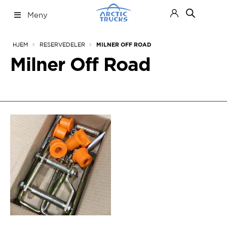
Hopp
Hopp
Meny
til
til
navigasjon
innhold
Nettbutikk
Fold
HJEM
RESERVEDELER
MILNER OFF ROAD
ut
under
Milner Off Road