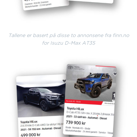
Tallene er basert på disse to annonsene fra finn.no
for Isuzu D-Max AT35