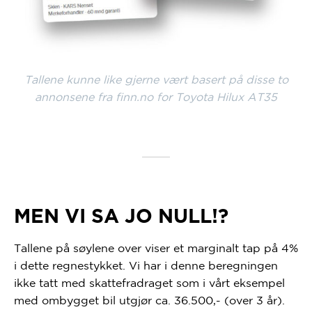
Tallene kunne like gjerne vært basert på disse to
annonsene fra finn.no for Toyota Hilux AT35
MEN VI SA JO NULL!?
Tallene på søylene over viser et marginalt tap på 4%
i dette regnestykket. Vi har i denne beregningen
ikke tatt med skattefradraget som i vårt eksempel
med ombygget bil utgjør ca. 36.500,- (over 3 år).