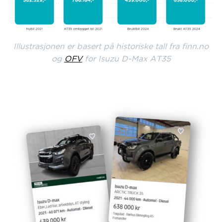
Illustrasjonen er basert på historiske tall fra finn.no
og
OFV
for Isuzu D-Max AT35