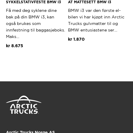
SYKKELSTATIVFESTE BMW I3
AT MATTESETT BMW I3
Få med deg syklene dine
BMW i3 var den første el-
bak på din BMW i3, kan
bilen vi har kjøpt inn Arctic
også brukes som
Trucks gulvmatter til og
innfestning til baggasjeboks.
BMW entusiastene ser…
Maks…
kr
1.870
kr
8.675
Arctic Trucks Norge AS