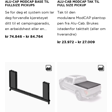
ALU-CAP MODCAP BASE TIL
ALU-CAB MODCAP TAK TIL
FULLSIZE PICKUPS
FULL SIZE PICKUP
Se for deg et system som lar
Tak til den
deg forvandle kjøretøyet
modulære ModCAP plantop
ditt til et campingparadis,
pen fra Alu-Cab. Brukes
en arbeidshest eller en…
istedenfor takttelt (eller om
hverandre)
Prisområde:
kr
74.846
–
kr
84.764
kr 74.846
Prisområd
kr
23.972
–
kr
27.009
Dette
til
kr 23.972
produktet
Dette
kr 84.764
til
har
produktet
kr 27.009
flere
har
varianter.
flere
Alternativene
varianter.
kan
Alternativ
velges
kan
på
velges
produktsiden
på
produktsi