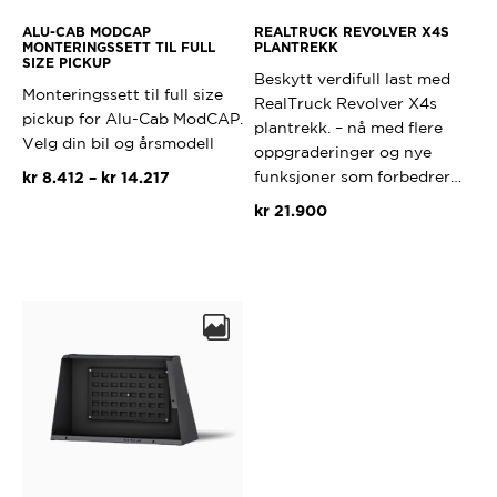
ALU-CAB MODCAP
REALTRUCK REVOLVER X4S
MONTERINGSSETT TIL FULL
PLANTREKK
SIZE PICKUP
Beskytt verdifull last med
Monteringssett til full size
RealTruck Revolver X4s
pickup for Alu-Cab ModCAP.
plantrekk. – nå med flere
Velg din bil og årsmodell
oppgraderinger og nye
funksjoner som forbedrer…
Prisområde:
kr
8.412
–
kr
14.217
kr 8.412
kr
21.900
Dette
til
produktet
kr 14.217
Dette
har
produktet
flere
har
varianter.
flere
Alternativene
varianter.
kan
Alternativ
velges
kan
på
velges
produktsiden
på
produktsi