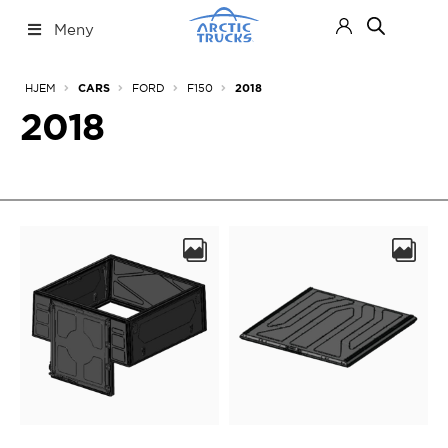
Hopp
Hopp
Meny
til
til
navigasjon
innhold
Nettbutikk
Fold
HJEM
FORD
F150
CARS
2018
ut
under
2018