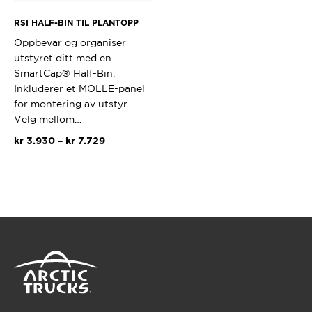
RSI HALF-BIN TIL PLANTOPP
Oppbevar og organiser
utstyret ditt med en
SmartCap® Half-Bin.
Inkluderer et MOLLE-panel
for montering av utstyr.
Velg mellom…
Prisområde:
kr
3.930
–
kr
7.729
kr 3.930
Dette
til
produktet
kr 7.729
har
flere
varianter.
Alternativene
kan
velges
på
produktsiden