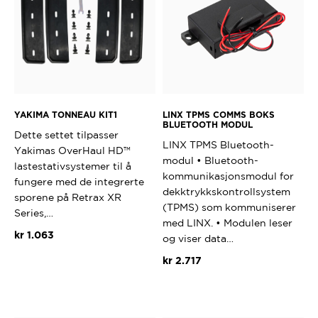
kan
velges
på
produktsi
YAKIMA TONNEAU KIT1
LINX TPMS COMMS BOKS
BLUETOOTH MODUL
Dette settet tilpasser
LINX TPMS Bluetooth-
Yakimas OverHaul HD™
modul • Bluetooth-
lastestativsystemer til å
kommunikasjonsmodul for
fungere med de integrerte
dekktrykkskontrollsystem
sporene på Retrax XR
(TPMS) som kommuniserer
Series,…
med LINX. • Modulen leser
kr
1.063
og viser data…
kr
2.717