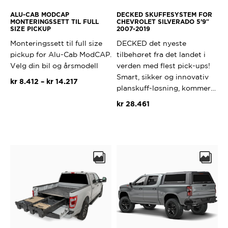
ALU-CAB MODCAP
DECKED SKUFFESYSTEM FOR
MONTERINGSSETT TIL FULL
CHEVROLET SILVERADO 5’9″
SIZE PICKUP
2007-2019
Monteringssett til full size
DECKED det nyeste
pickup for Alu-Cab ModCAP.
tilbehøret fra det landet i
Velg din bil og årsmodell
verden med flest pick-ups!
Smart, sikker og innovativ
Prisområde:
kr
8.412
–
kr
14.217
planskuff-løsning, kommer…
kr 8.412
Dette
til
kr
28.461
produktet
kr 14.217
har
flere
varianter.
Alternativene
kan
velges
på
produktsiden