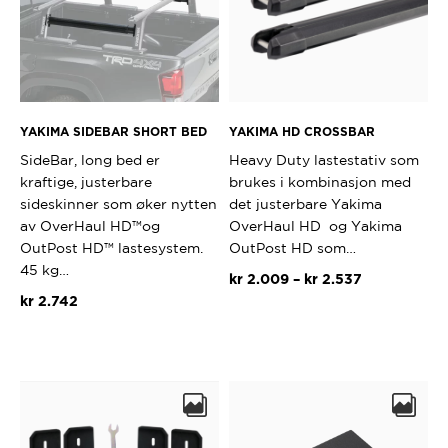
YAKIMA SIDEBAR SHORT BED
YAKIMA HD CROSSBAR
SideBar, long bed er
Heavy Duty lastestativ som
kraftige, justerbare
brukes i kombinasjon med
sideskinner som øker nytten
det justerbare Yakima
av OverHaul HD™og
OverHaul HD og Yakima
OutPost HD™ lastesystem.
OutPost HD som…
45 kg…
Prisområde:
kr
2.009
–
kr
2.537
kr 2.009
kr
2.742
Dette
til
produktet
kr 2.537
har
flere
varianter.
Alternativ