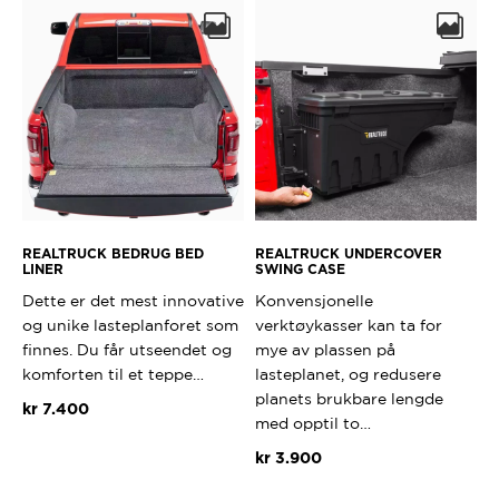
REALTRUCK BEDRUG BED
REALTRUCK UNDERCOVER
LINER
SWING CASE
Dette er det mest innovative
Konvensjonelle
og unike lasteplanforet som
verktøykasser kan ta for
finnes. Du får utseendet og
mye av plassen på
komforten til et teppe…
lasteplanet, og redusere
planets brukbare lengde
kr
7.400
med opptil to…
Dette
kr
3.900
produktet