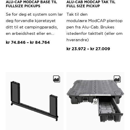
ALU-CAP MODCAP BASE TIL
ALU-CAB MODCAP TAK TIL
FULLSIZE PICKUPS
FULL SIZE PICKUP
Se for deg et system som lar
Tak til den
deg forvandle kjøretøyet
modulære ModCAP plantop
ditt til et campingparadis,
pen fra Alu-Cab. Brukes
en arbeidshest eller en…
istedenfor takttelt (eller om
hverandre)
Prisområde:
kr
74.846
–
kr
84.764
kr 74.846
Prisområd
kr
23.972
–
kr
27.009
Dette
til
kr 23.972
produktet
Dette
kr 84.764
til
har
produktet
kr 27.009
flere
har
varianter.
flere
Alternativene
varianter.
kan
Alternativ
velges
kan
på
velges
produktsiden
på
produktsi