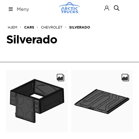
Hopp
Hopp
Meny
til
til
navigasjon
innhold
Nettbutikk
Fold
HJEM
CHEVROLET
CARS
SILVERADO
ut
under
Silverado