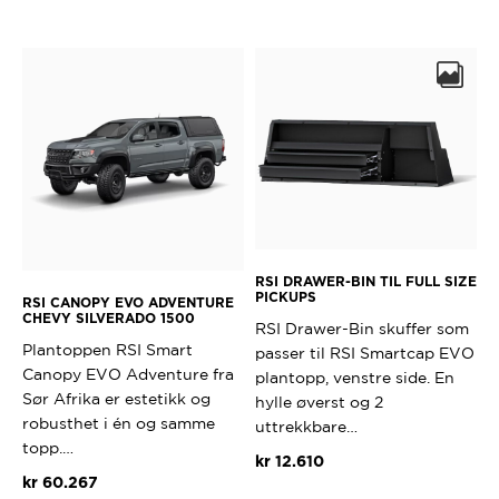
har
Dette
flere
produktet
varianter.
har
Alternativene
flere
kan
varianter.
velges
Alternativ
på
kan
produktsiden
velges
på
produktsi
RSI DRAWER-BIN TIL FULL SIZE
PICKUPS
RSI CANOPY EVO ADVENTURE
CHEVY SILVERADO 1500
RSI Drawer-Bin skuffer som
Plantoppen RSI Smart
passer til RSI Smartcap EVO
Canopy EVO Adventure fra
plantopp, venstre side. En
Sør Afrika er estetikk og
hylle øverst og 2
robusthet i én og samme
uttrekkbare…
topp.…
kr
12.610
kr
60.267