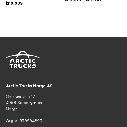
kr
9.009
kr 3.930
Dette
til
Dette
produktet
kr 7.729
produktet
har
har
flere
flere
varianter.
varianter.
Alternativ
Alternativene
kan
kan
velges
velges
på
på
produktsi
produktsiden
Arctic Trucks Norge AS
Overgangen 17
3058 Solbergmoen
Norge
Orgnr. 979994893