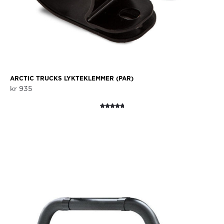
ARCTIC TRUCKS LYKTEKLEMMER (PAR)
kr
935
Vurdert
1
5.00
av 5
basert på
kundevurde
ring