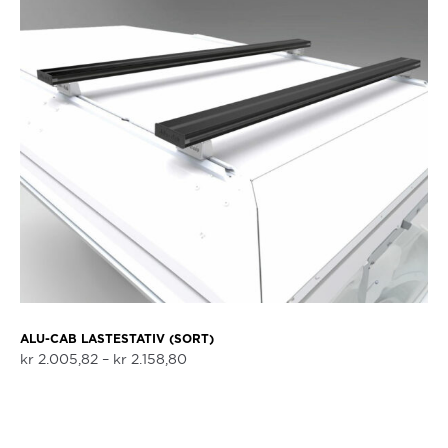
ALU-CAB LASTESTATIV (SORT)
Prisområde:
kr
2.005,82
–
kr
2.158,80
kr 2.005,82
til
kr 2.158,80