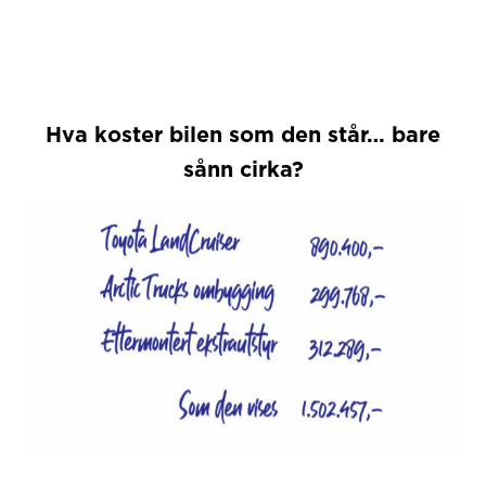
til
kr 19.268,84
Hva koster bilen som den står… bare
sånn cirka?