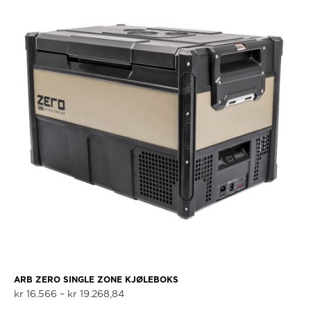
ARB ZERO SINGLE ZONE KJØLEBOKS
Prisområde:
kr
16.566
–
kr
19.268,84
kr 16.566