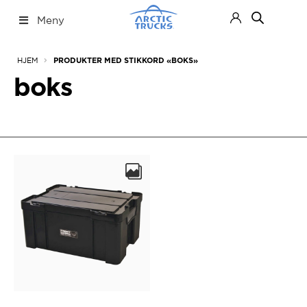
Hopp
Hopp
Meny
til
til
navigasjon
innhold
Nettbutikk
Fold
HJEM
PRODUKTER MED STIKKORD «BOKS»
ut
under
boks