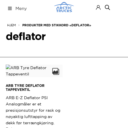
Hopp
Hopp
Meny
til
til
navigasjon
innhold
Nettbutikk
Fold
HJEM
PRODUKTER MED STIKKORD «DEFLATOR»
ut
under
deflator
ARB TYRE DEFLATOR
TAPPEVENTIL
ARB E-Z Deflator PSI
Analogmåler er et
presisjonsutstyr for rask og
nøyaktig lufttapping av
dekk før terrængkjøring.