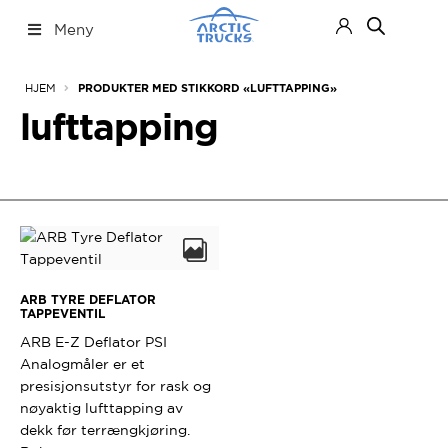
Hopp
Hopp
Meny
til
til
navigasjon
innhold
Nettbutikk
Fold
HJEM
PRODUKTER MED STIKKORD «LUFTTAPPING»
ut
under
lufttapping
ARB TYRE DEFLATOR
TAPPEVENTIL
ARB E-Z Deflator PSI
Analogmåler er et
presisjonsutstyr for rask og
nøyaktig lufttapping av
dekk før terrængkjøring.