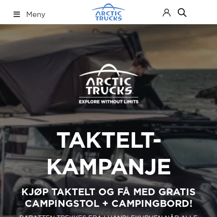
Hopp
Hopp
Meny
til
til
navigasjon
innhold
Nettbutikk
Fold
ut
under
TAKTELT-
KAMPANJE
KJØP TAKTELT OG FÅ MED GRATIS
CAMPINGSTOL + CAMPINGBORD!