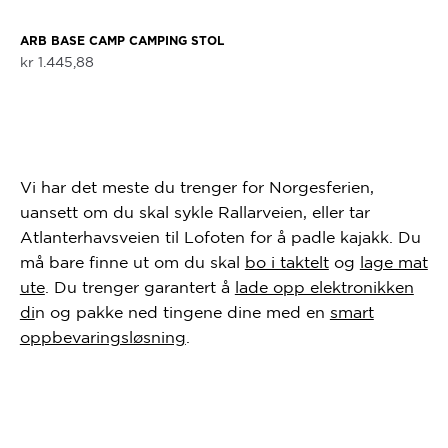
ARB BASE CAMP CAMPING STOL
kr
1.445,88
Vi har det meste du trenger for Norgesferien,
uansett om du skal sykle Rallarveien, eller tar
Atlanterhavsveien til Lofoten for å padle kajakk. Du
må bare finne ut om du skal
bo i taktelt
og
lage mat
ute
. Du trenger garantert å
lade opp elektronikken
di
n og pakke ned tingene dine med en
smart
oppbevaringsløsning
.