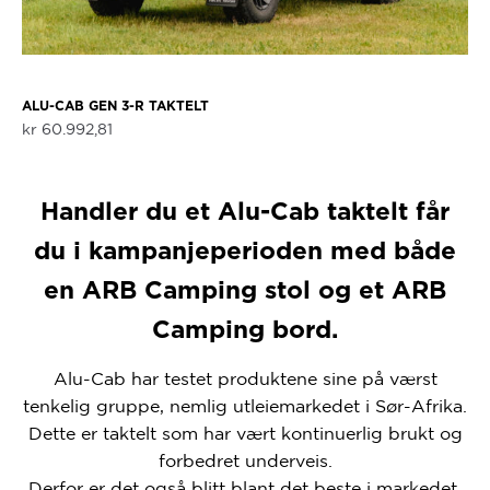
ALU-CAB GEN 3-R TAKTELT
kr
60.992,81
Handler du et Alu-Cab taktelt får
du i kampanjeperioden med både
en ARB Camping stol og et ARB
Camping bord.
Alu-Cab har testet produktene sine på værst
tenkelig gruppe, nemlig utleiemarkedet i Sør-Afrika.
Dette er taktelt som har vært kontinuerlig brukt og
forbedret underveis.
Derfor er det også blitt blant det beste i markedet.