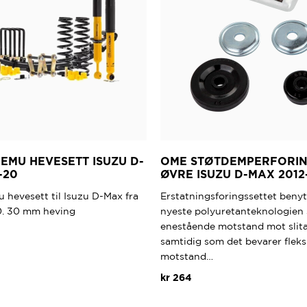
på
produktsiden
EMU HEVESETT ISUZU D-
OME STØTDEMPERFORI
-20
ØVRE ISUZU D-MAX 2012
 hevesett til Isuzu D-Max fra
Erstatningsforingssettet beny
20. 30 mm heving
nyeste polyuretanteknologien 
enestående motstand mot slita
samtidig som det bevarer fleksi
motstand…
kr
264