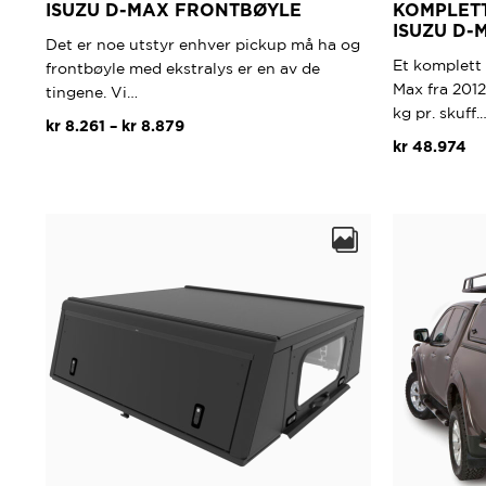
ISUZU D-MAX FRONTBØYLE
KOMPLETT
ISUZU D-
Det er noe utstyr enhver pickup må ha og
Et komplett 
frontbøyle med ekstralys er en av de
Max fra 2012
tingene. Vi…
kg pr. skuff.
Prisområde:
kr
8.261
–
kr
8.879
kr
48.974
kr 8.261
Dette
til
produktet
kr 8.879
har
flere
varianter.
Alternativene
kan
velges
på
produktsiden