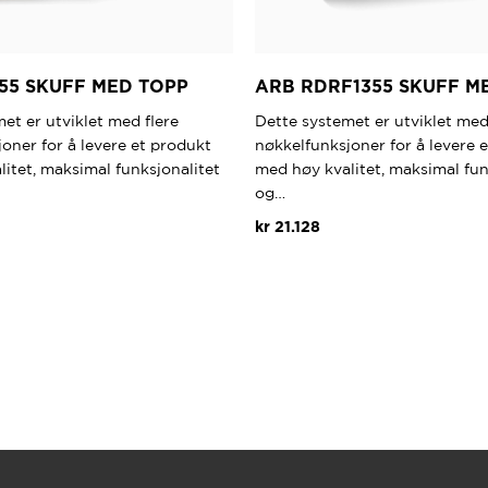
55 SKUFF MED TOPP
ARB RDRF1355 SKUFF M
et er utviklet med flere
Dette systemet er utviklet med
oner for å levere et produkt
nøkkelfunksjoner for å levere 
itet, maksimal funksjonalitet
med høy kvalitet, maksimal fun
og…
kr
21.128