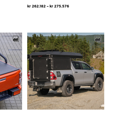
Prisområde:
kr
262.182
–
kr
275.576
kr 262.182
til
kr 275.576