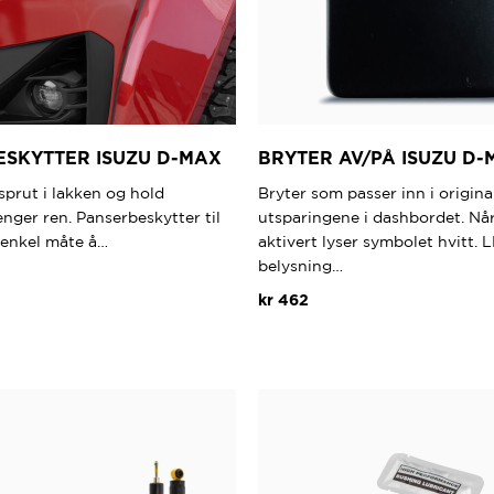
SKYTTER ISUZU D-MAX
BRYTER AV/PÅ ISUZU D-
prut i lakken og hold
Bryter som passer inn i origina
enger ren. Panserbeskytter til
utsparingene i dashbordet. Når
n enkel måte å…
aktivert lyser symbolet hvitt. 
belysning…
kr
462
Dette
produktet
har
flere
varianter.
Alternativene
kan
velges