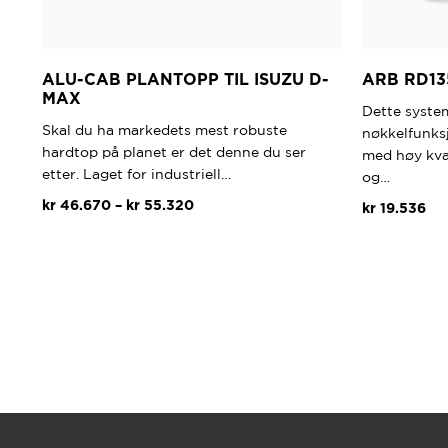
ALU-CAB PLANTOPP TIL ISUZU D-
ARB RD13
MAX
Dette system
Skal du ha markedets mest robuste
nøkkelfunksj
hardtop på planet er det denne du ser
med høy kval
etter. Laget for industriell…
og…
Prisområde:
kr
46.670
–
kr
55.320
kr
19.536
kr 46.670
Dette
til
produktet
kr 55.320
har
flere
varianter.
Alternativene
kan
velges
på
produktsiden