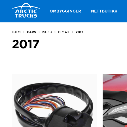
Hopp
Hopp
til
til
OMBYGGINGER
NETTBUTIKK
navigasjon
innhold
HJEM
ISUZU
D-MAX
CARS
2017
2017