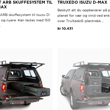
 ARB SKUFFESYSTEM TIL
TRUXEDO ISUZU D-MAX
MAX
Beskytt alt du oppbevarer på 
ARB skuffesystem til Isuzu D-
planet for vær og vind ved enk
 og nyere. Kan lastes med 150
over TruXedo© plantrekk.…
…
kr
10.431
Dette
produktet
har
flere
varianter.
Alternati
kan
velges
på
produktsi