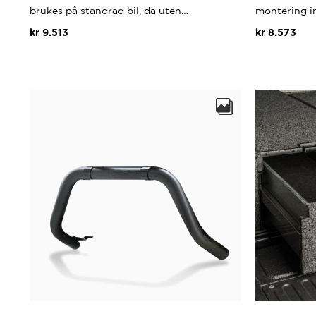
brukes på standrad bil, da uten…
montering i
kr
9.513
kr
8.573