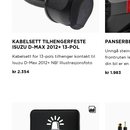
KABELSETT TILHENGERFESTE
PANSERBE
ISUZU D-MAX 2012+ 13-POL
Unngå steins
Kabelsett for 13-pols tilhenger kontakt til
frontruten l
Isuzu D-Max 2012+ NB! Illustrasjonsfoto
din bil er e
kr
2.354
kr
1.983