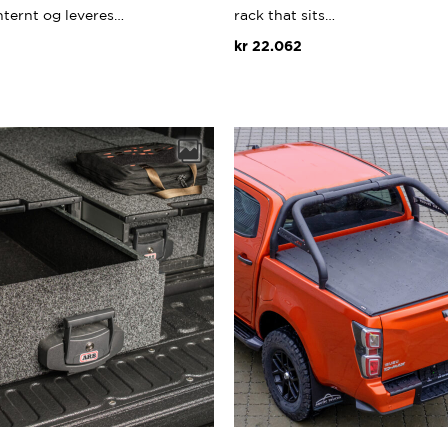
nternt og leveres…
rack that sits…
kr
22.062