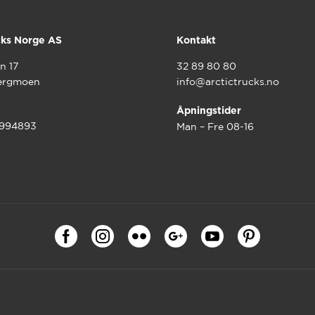
cks Norge AS
Kontakt
n 17
32 89 80 80
ergmoen
info@arctictrucks.no
Åpningstider
9994893
Man – Fre 08-16