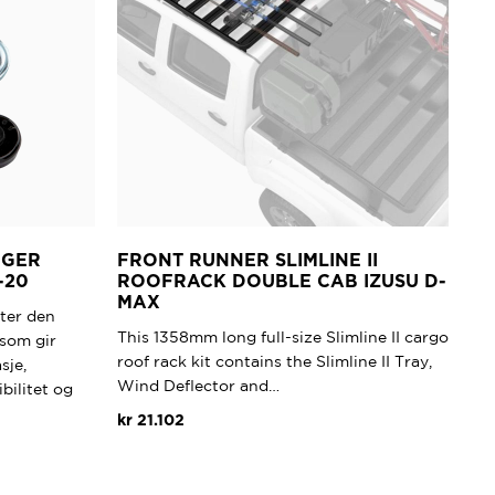
NGER
FRONT RUNNER SLIMLINE II
-20
ROOFRACK DOUBLE CAB IZUSU D-
MAX
tter den
This 1358mm long full-size Slimline II cargo
som gir
roof rack kit contains the Slimline II Tray,
sje,
Wind Deflector and…
bilitet og
kr
21.102