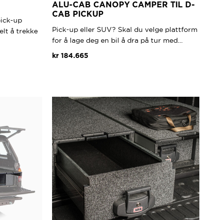
ALU-CAB CANOPY CAMPER TIL D-
CAB PICKUP
pick-up
Pick-up eller SUV? Skal du velge plattform
elt å trekke
for å lage deg en bil å dra på tur med…
kr
184.665
vene
den