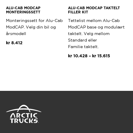
ALU-CAB MODCAP
ALU-CAB MODCAP TAKTELT
MONTERINGSSETT
FILLER KIT
Monteringssett for Alu-Cab
Tettelist mellom Alu-Cab
ModCAP. Velg din bil og
ModCAP base og modulært
årsmodell
taktelt. Velg mellom
Standard eller
kr
8.412
Familie taktelt.
Dette
Prisområde
kr
10.428
–
kr
15.615
produktet
kr 10.428
har
Dette
til
flere
produktet
kr 15.615
varianter.
har
Alternativene
flere
kan
varianter.
velges
Alternativ
på
kan
produktsiden
velges
på
produktsi