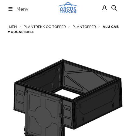
Hopp
Hopp
Meny
til
til
navigasjon
innhold
Nettbutikk
Fold
HJEM
PLANTREKK OG TOPPER
PLANTOPPER
ALU-CAB
ut
MODCAP BASE
under