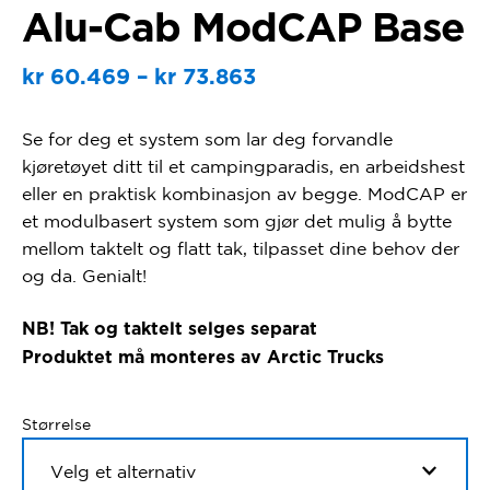
Alu-Cab ModCAP Base
Prisområde:
kr
60.469
–
kr
73.863
kr 60.469
Se for deg et system som lar deg forvandle
til
kjøretøyet ditt til et campingparadis, en arbeidshest
kr 73.863
eller en praktisk kombinasjon av begge. ModCAP er
et modulbasert system som gjør det mulig å bytte
mellom taktelt og flatt tak, tilpasset dine behov der
og da. Genialt!
NB! Tak og taktelt selges separat
Produktet må monteres av Arctic Trucks
Størrelse