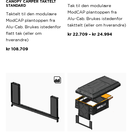
CANOPY CAMPER TAKTELT
Tak til den modulære
STANDARD
ModCAP plantoppen fra
Taktelt til den modulære
Alu-Cab. Brukes istedenfor
ModCAP plantoppen fra
takttelt (eller om hverandre)
Alu-Cab. Brukes istedenfor
flatt tak (eller om
Prisområ
kr
22.709
–
kr
24.994
hverandre)
kr 22.709
Dette
til
kr
108.709
produktet
kr 24.99
har
flere
varianter.
Alternativ
kan
velges
på
produktsi