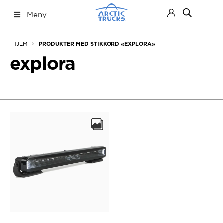
Hopp
Hopp
Meny
til
til
navigasjon
innhold
Nettbutikk
Fold
HJEM
PRODUKTER MED STIKKORD «EXPLORA»
ut
under
explora