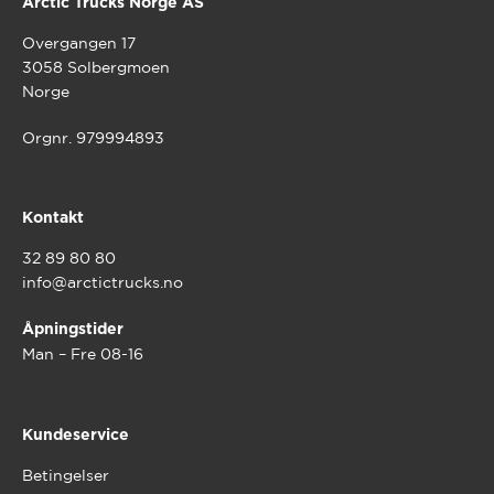
Arctic Trucks Norge AS
Overgangen 17
3058 Solbergmoen
Norge
Orgnr. 979994893
Kontakt
32 89 80 80
info@arctictrucks.no
Åpningstider
Man – Fre 08-16
Kundeservice
Betingelser