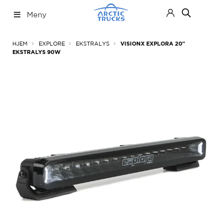
Hopp
Hopp
Meny
til
til
navigasjon
innhold
Nettbutikk
Fold
HJEM
EXPLORE
EKSTRALYS
VISIONX EXPLORA 20″
ut
EKSTRALYS 90W
under