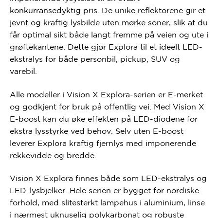
konkurransedyktig pris. De unike reflektorene gir et
jevnt og kraftig lysbilde uten mørke soner, slik at du
får optimal sikt både langt fremme på veien og ute i
grøftekantene. Dette gjør Explora til et ideelt LED-
ekstralys for både personbil, pickup, SUV og
varebil.
Alle modeller i Vision X Explora-serien er E-merket
og godkjent for bruk på offentlig vei. Med Vision X
E-boost kan du øke effekten på LED-diodene for
ekstra lysstyrke ved behov. Selv uten E-boost
leverer Explora kraftig fjernlys med imponerende
rekkevidde og bredde.
Vision X Explora finnes både som LED-ekstralys og
LED-lysbjelker. Hele serien er bygget for nordiske
forhold, med slitesterkt lampehus i aluminium, linse
i nærmest uknuselig polykarbonat og robuste