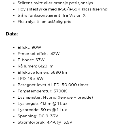
Stilrent hvitt eller oransje posisjonslys
Høy slitestyrke med IP68/IP69K-klassifisering
5 års funksjonsgaranti fra Vision X
Ekstralys til en uslåelig pris
Data:
Effekt: 90W
E-merket effekt: 42W
E-boost: 67W
Rå lumen: 6120 lm
Effektive lumen: 5890 lm
LED: 18 x 5W
Beregnet levetid LED: 50 000 timer
Fargetemperatur: 5700K
Lysmønster: Hybrid (lengde + bredde)
Lyslengde: 413 m @ 1 Lux
Lysbredde: 50 m @ 1 Lux
Spenning: DC 9–33V
Strømforbruk: 4,4A @ 13,5V