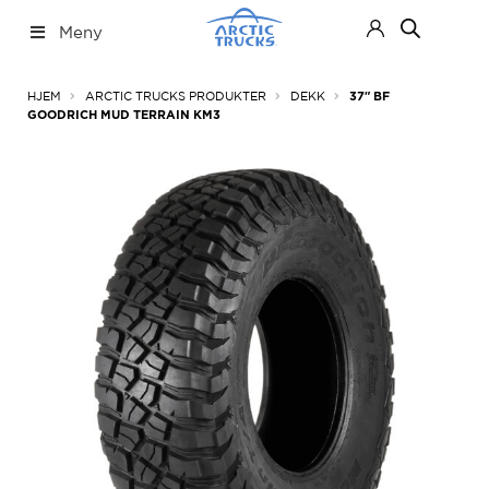
Hopp
Hopp
Meny
til
til
navigasjon
innhold
Nettbutikk
Fold
HJEM
ARCTIC TRUCKS PRODUKTER
DEKK
37″ BF
ut
GOODRICH MUD TERRAIN KM3
under