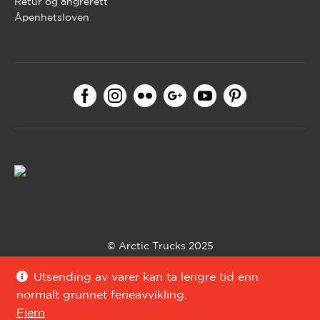
Retur og angrerett
Åpenhetsloven
© Arctic Trucks 2025
Bygget med WooCommerce av
Codehouse
.
Utsending av varer kan ta lengre tid enn
normalt grunnet ferieavvikling.
Fjern