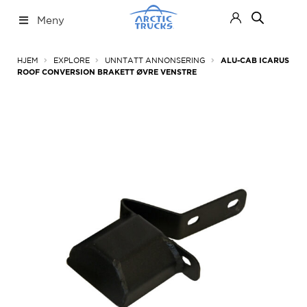
Hopp
Hopp
Meny
til
til
navigasjon
innhold
Nettbutikk
Fold
HJEM
EXPLORE
UNNTATT ANNONSERING
ALU-CAB ICARUS
ut
ROOF CONVERSION BRAKETT ØVRE VENSTRE
under