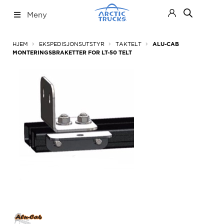
Hopp
Hopp
Meny
til
til
navigasjon
innhold
Nettbutikk
Fold
HJEM
EKSPEDISJONSUTSTYR
TAKTELT
ALU-CAB
ut
MONTERINGSBRAKETTER FOR LT-50 TELT
under