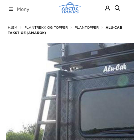
Hopp
Hopp
Meny
til
til
navigasjon
innhold
Nettbutikk
Fold
HJEM
PLANTREKK OG TOPPER
PLANTOPPER
ALU-CAB
ut
TAKSTIGE (AMAROK)
under