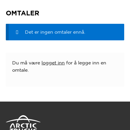
OMTALER
Det er ingen omtaler ennå.
Du må være
logget inn
for å legge inn en
omtale.