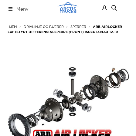
Hopp
Hopp
Meny
til
til
navigasjon
innhold
Nettbutikk
Fold
HJEM
DRIVLINJE OG FJÆRER
SPERRER
ARB AIRLOCKER
ut
LUFTSTYRT DIFFERENSIALSPERRE (FRONT) ISUZU D-MAX 12-19
under