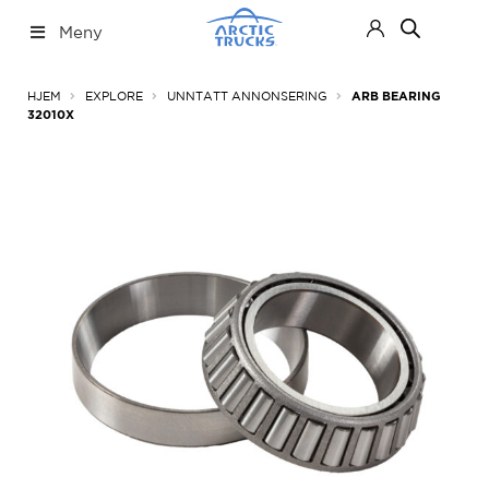
Hopp
Hopp
Meny
til
til
navigasjon
innhold
Nettbutikk
Fold
HJEM
EXPLORE
UNNTATT ANNONSERING
ARB BEARING
ut
32010X
under