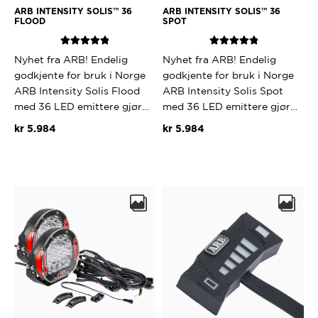
ARB INTENSITY SOLIS™ 36
ARB INTENSITY SOLIS™ 36
FLOOD
SPOT
Vurdert
5.00
Vurdert
5.00
Nyhet fra ARB! Endelig
Nyhet fra ARB! Endelig
av 5
av 5
godkjente for bruk i Norge
godkjente for bruk i Norge
ARB Intensity Solis Flood
ARB Intensity Solis Spot
med 36 LED emittere gjør…
med 36 LED emittere gjør…
kr
5.984
kr
5.984