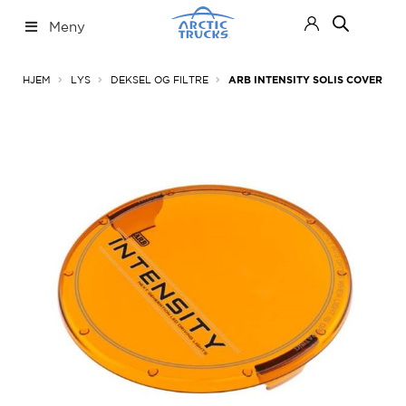
Hopp
Hopp
Meny
til
til
navigasjon
innhold
Nettbutikk
Fold
HJEM
LYS
DEKSEL OG FILTRE
ARB INTENSITY SOLIS COVER
ut
under