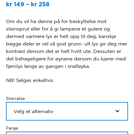
Prisområde:
kr
149
–
kr
258
kr 149
Om du vil ha denne på for beskyttelse mot
til
steinsprut eller for å gi lampene et gulere og
kr 258
dermed varmere lys er helt opp til deg, kanskje
begge deler er vel så god grunn. ult lys gir deg mer
kontrast dersom det er helt hvitt ute. Dessuten er
det behageligere for øynene dersom du kjører med
fjernlys lenge av gangen i snøføyka.
NB! Selges enkeltvis.
Størrelse
Farge