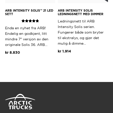
ARB INTENSITY SOLIS™ 21 LED
ARB INTENSITY SOLIS
SETT
LEDNINGSNETT MED DIMMER
Ledningsnett til ARB
Vurdert
5.00
Intensity Solis serien.
Enda en nyhet fra ARB!
av 5
Fungerer både som bryter
Endelig en godkjent, litt
til ekstralys, og gjør det
mindre 7" versjon av den
mulig å dimme…
originale Solis 36. ARB…
kr
1.914
kr
8.830