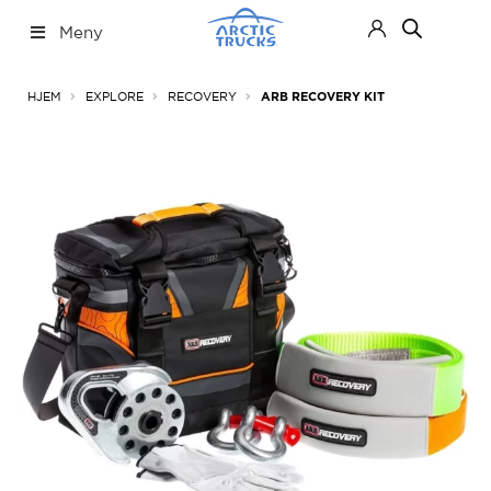
Hopp
Hopp
Meny
til
til
navigasjon
innhold
Nettbutikk
Fold
HJEM
EXPLORE
RECOVERY
ARB RECOVERY KIT
ut
under