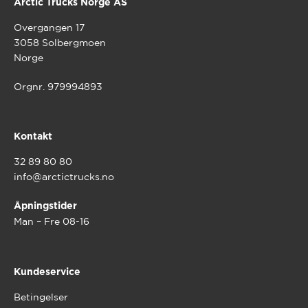
Arctic Trucks Norge AS
Overgangen 17
3058 Solbergmoen
Norge
Orgnr. 979994893
Kontakt
32 89 80 80
info@arctictrucks.no
Åpningstider
Man – Fre 08-16
Kundeservice
Betingelser