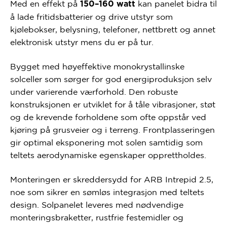
Med en effekt på
kan panelet bidra til
150–160 watt
å lade fritidsbatterier og drive utstyr som
kjølebokser, belysning, telefoner, nettbrett og annet
elektronisk utstyr mens du er på tur.
Bygget med høyeffektive monokrystallinske
solceller som sørger for god energiproduksjon selv
under varierende værforhold. Den robuste
konstruksjonen er utviklet for å tåle vibrasjoner, støt
og de krevende forholdene som ofte oppstår ved
kjøring på grusveier og i terreng. Frontplasseringen
gir optimal eksponering mot solen samtidig som
teltets aerodynamiske egenskaper opprettholdes.
Monteringen er skreddersydd for ARB Intrepid 2.5,
noe som sikrer en sømløs integrasjon med teltets
design. Solpanelet leveres med nødvendige
monteringsbraketter, rustfrie festemidler og