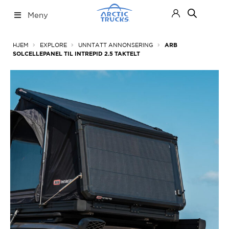
Hopp
Hopp
Meny
til
til
navigasjon
innhold
Nettbutikk
Fold
HJEM
EXPLORE
UNNTATT ANNONSERING
ARB
ut
SOLCELLEPANEL TIL INTREPID 2.5 TAKTELT
under