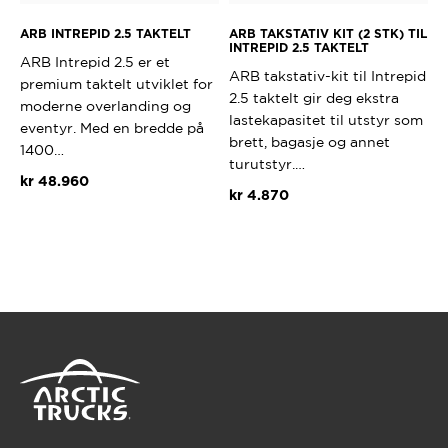
ARB INTREPID 2.5 TAKTELT
ARB TAKSTATIV KIT (2 STK) TIL
INTREPID 2.5 TAKTELT
ARB Intrepid 2.5 er et
ARB takstativ-kit til Intrepid
premium taktelt utviklet for
2.5 taktelt gir deg ekstra
moderne overlanding og
lastekapasitet til utstyr som
eventyr. Med en bredde på
brett, bagasje og annet
1400…
turutstyr.…
kr
48.960
kr
4.870