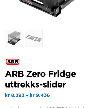
ARB Zero Fridge
uttrekks-slider
Prisområde:
kr
8.292
–
kr
9.436
kr 8.292