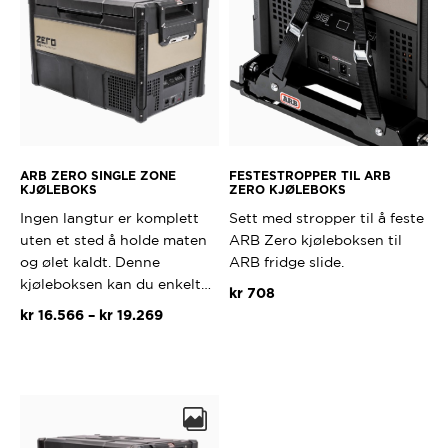
ARB ZERO SINGLE ZONE
FESTESTROPPER TIL ARB
KJØLEBOKS
ZERO KJØLEBOKS
Ingen langtur er komplett
Sett med stropper til å feste
uten et sted å holde maten
ARB Zero kjøleboksen til
og ølet kaldt. Denne
ARB fridge slide.
kjøleboksen kan du enkelt…
kr
708
Prisområde:
kr
16.566
–
kr
19.269
kr 16.566
Dette
til
produktet
kr 19.269
har
flere
varianter.