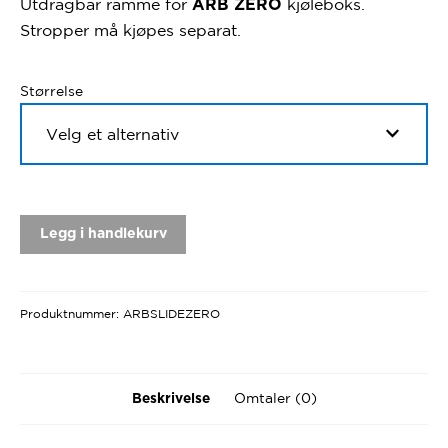
Utdragbar ramme for
kjøleboks.
ARB ZERO
til
Stropper må kjøpes separat.
kr 9.436
Størrelse
Legg i handlekurv
Produktnummer:
ARBSLIDEZERO
Omtaler (0)
Beskrivelse