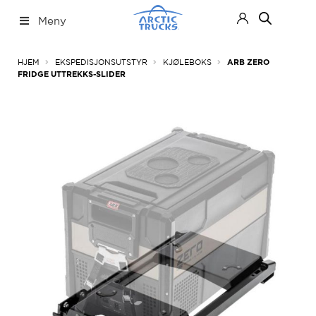
Hopp
Hopp
Meny
til
til
navigasjon
innhold
Nettbutikk
Fold
HJEM
EKSPEDISJONSUTSTYR
KJØLEBOKS
ARB ZERO
ut
FRIDGE UTTREKKS-SLIDER
under