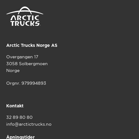
Alternativene
kan
velges
på
produktsiden
Arctic Trucks Norge AS
Overgangen 17
3058 Solbergmoen
Norge
Orgnr. 979994893
Kontakt
32 89 80 80
info@arctictrucks.no
Åpningstider