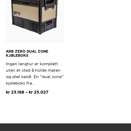
Alternativene
kan
velges
på
produktsiden
ARB ZERO DUAL ZONE
KJØLEBOKS
Ingen langtur er komplett
uten et sted å holde maten
og ølet kaldt. En "dual zone"
kjøleboks fra…
Prisområde:
kr
23.168
–
kr
25.027
kr 23.168
Dette
til
produktet
kr 25.027
har
flere
varianter.