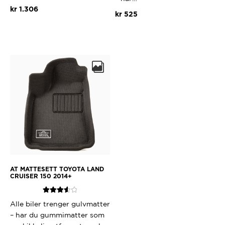
kr
1.306
kr
525
AT MATTESETT TOYOTA LAND
CRUISER 150 2014+
Vurdert
Alle biler trenger gulvmatter
3.67
av 5
– har du gummimatter som