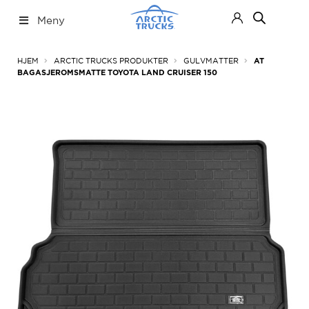
Hopp
Hopp
Meny
til
til
navigasjon
innhold
Nettbutikk
Fold
HJEM
ARCTIC TRUCKS PRODUKTER
GULVMATTER
AT
ut
BAGASJEROMSMATTE TOYOTA LAND CRUISER 150
under