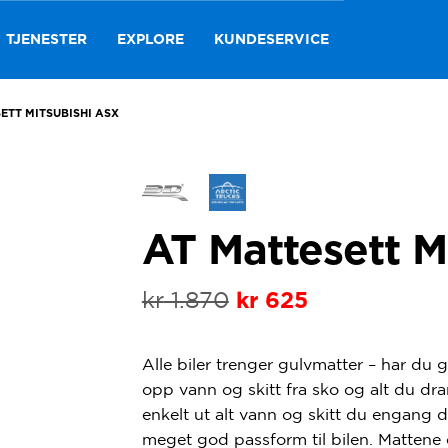
TJENESTER
EXPLORE
KUNDESERVICE
ETT MITSUBISHI ASX
AT Mattesett M
kr
1.870
Opprinnelig
Nåværende
kr
625
pris
pris
Alle biler trenger gulvmatter – har du
var:
er:
opp vann og skitt fra sko og alt du dra
kr 1.870.
kr 625.
enkelt ut alt vann og skitt du engang d
meget god passform til bilen. Mattene 