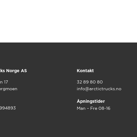
cks Norge AS
Kontakt
n 17
32 89 80 80
ergmoen
info@arctictrucks.no
Åpningstider
9994893
Man – Fre 08-16