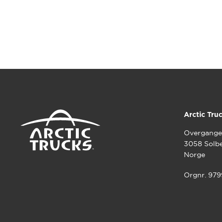
Arctic Tru
Overgange
3058 Solb
Norge
Orgnr. 97