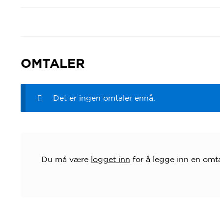
OMTALER
Det er ingen omtaler ennå.
Du må være
logget inn
for å legge inn en omta