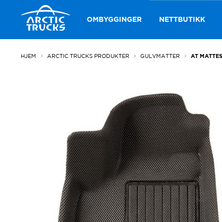
Hopp
Hopp
til
til
OMBYGGINGER
NETTBUTIKK
navigasjon
innhold
HJEM
ARCTIC TRUCKS PRODUKTER
GULVMATTER
AT MATTES