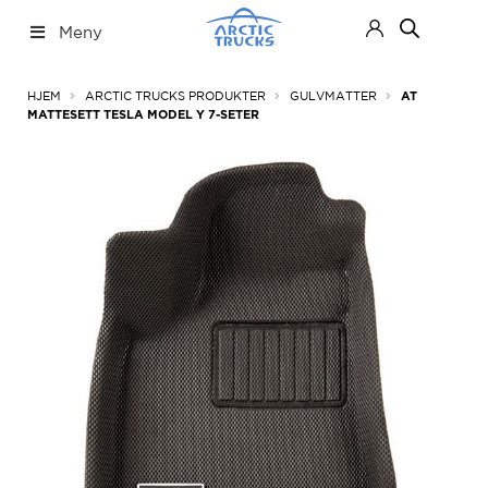
Hopp
Hopp
Meny
til
til
navigasjon
innhold
Nettbutikk
Fold
HJEM
ARCTIC TRUCKS PRODUKTER
GULVMATTER
AT
ut
MATTESETT TESLA MODEL Y 7-SETER
under