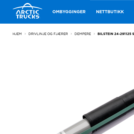
Hopp
Hopp
til
til
OMBYGGINGER
NETTBUTIKK
navigasjon
innhold
HJEM
DRIVLINJE OG FJÆRER
DEMPERE
BILSTEIN 24-291125