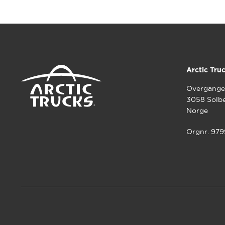
Arctic Tru
Overgange
3058 Solb
Norge
Orgnr. 97