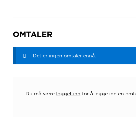
OMTALER
Det er ingen omtaler ennå.
Du må være
logget inn
for å legge inn en omta