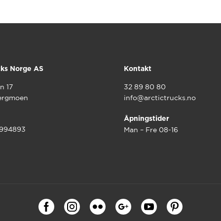
cks Norge AS
Kontakt
n 17
32 89 80 80
ergmoen
info@arctictrucks.no
Åpningstider
9994893
Man – Fre 08-16