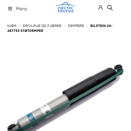
Hopp
Hopp
Meny
til
til
navigasjon
innhold
Nettbutikk
Fold
HJEM
DRIVLINJE OG FJÆRER
DEMPERE
BILSTEIN 24-
ut
287753 STØTDEMPER
under