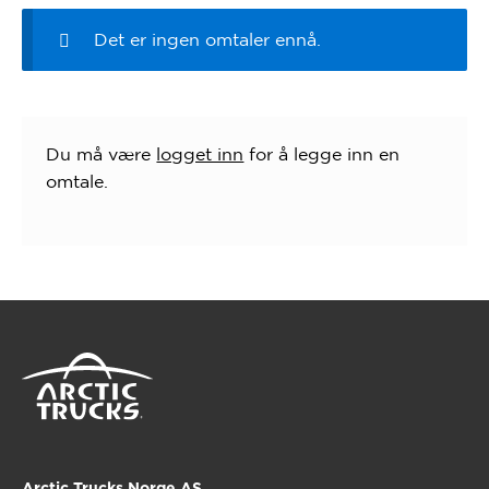
Det er ingen omtaler ennå.
Du må være
logget inn
for å legge inn en
omtale.
Arctic Trucks Norge AS