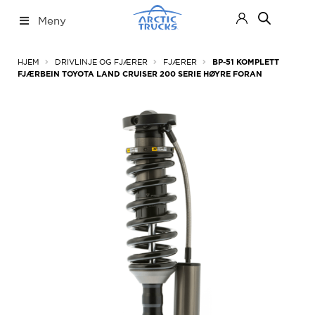
Hopp
Hopp
Meny
til
til
navigasjon
innhold
Nettbutikk
Fold
HJEM
DRIVLINJE OG FJÆRER
FJÆRER
BP-51 KOMPLETT
ut
FJÆRBEIN TOYOTA LAND CRUISER 200 SERIE HØYRE FORAN
under