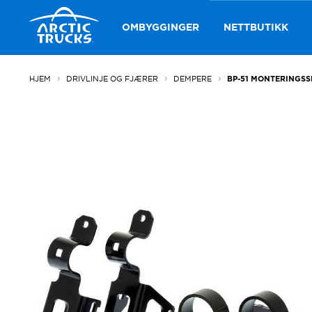
Hopp
Hopp
til
til
OMBYGGINGER
NETTBUTIKK
navigasjon
innhold
HJEM
DRIVLINJE OG FJÆRER
DEMPERE
BP-51 MONTERINGSS