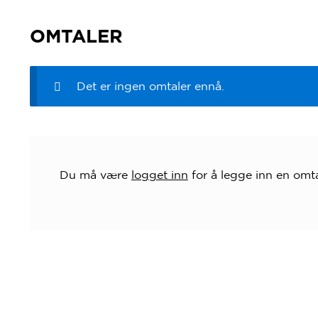
OMTALER
Det er ingen omtaler ennå.
Du må være
logget inn
for å legge inn en omta