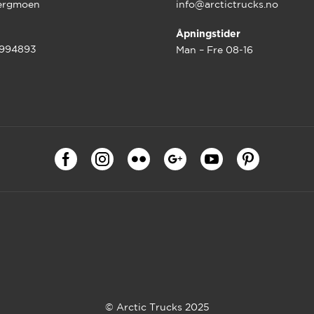
ergmoen
info@arctictrucks.no
Åpningstider
9994893
Man – Fre 08-16
© Arctic Trucks 2025