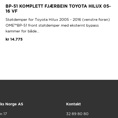
BP-51 KOMPLETT FJÆRBEIN TOYOTA HILUX 05-
16 VF
Støtdemper for Toyota Hilux 2005 - 2016 (venstre foran)
OME™BP-51 front støtdemper med eksternt bypass
kammer for både…
kr
14.775
cks Norge AS
Kontakt
n 17
32 89 80 80