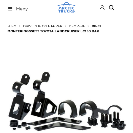
Hopp
Hopp
Meny
til
til
navigasjon
innhold
Nettbutikk
Fold
HJEM
DRIVLINJE OG FJÆRER
DEMPERE
BP-51
ut
MONTERINGSSETT TOYOTA LANDCRUISER LC150 BAK
under