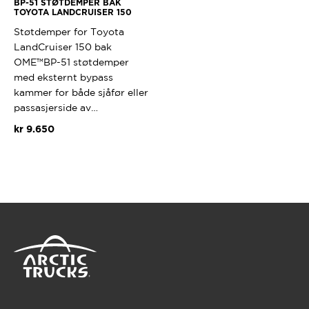
BP-51 STØTDEMPER BAK
TOYOTA LANDCRUISER 150
Støtdemper for Toyota
LandCruiser 150 bak
OME™BP-51 støtdemper
med eksternt bypass
kammer for både sjåfør eller
passasjerside av…
kr
9.650