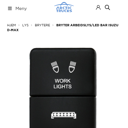
Hopp
Hopp
Meny
til
til
navigasjon
innhold
Nettbutikk
Fold
HJEM
LYS
BRYTERE
BRYTER ARBEIDSLYS/LED BAR ISUZU
ut
D-MAX
under