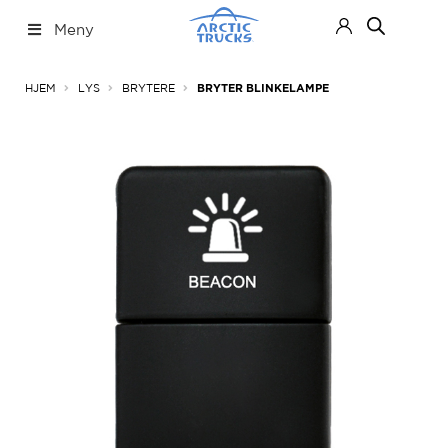
Hopp
Hopp
Meny
til
til
navigasjon
innhold
Nettbutikk
Fold
HJEM
LYS
BRYTERE
BRYTER BLINKELAMPE
ut
under