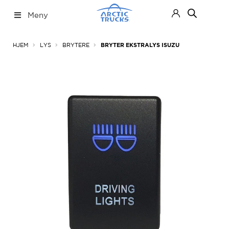
Hopp
Hopp
Meny
til
til
navigasjon
innhold
Nettbutikk
Fold
HJEM
LYS
BRYTERE
BRYTER EKSTRALYS ISUZU
ut
under