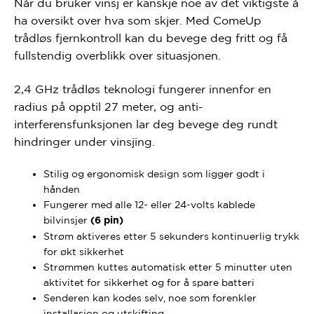
Når du bruker vinsj er kanskje noe av det viktigste å
ha oversikt over hva som skjer. Med ComeUp
trådløs fjernkontroll kan du bevege deg fritt og få
fullstendig overblikk over situasjonen.
2,4 GHz trådløs teknologi fungerer innenfor en
radius på opptil 27 meter, og anti-
interferensfunksjonen lar deg bevege deg rundt
hindringer under vinsjing.
Stilig og ergonomisk design som ligger godt i
hånden
Fungerer med alle 12- eller 24-volts kablede
bilvinsjer
(6 pin)
Strøm aktiveres etter 5 sekunders kontinuerlig trykk
for økt sikkerhet
Strømmen kuttes automatisk etter 5 minutter uten
aktivitet for sikkerhet og for å spare batteri
Senderen kan kodes selv, noe som forenkler
installasjon og utskifting