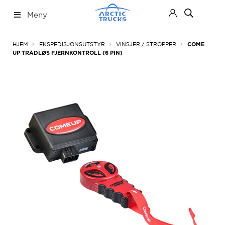
Hopp
Hopp
Meny
til
til
navigasjon
innhold
Nettbutikk
Fold
HJEM
EKSPEDISJONSUTSTYR
VINSJER / STROPPER
COME
ut
UP TRÅDLØS FJERNKONTROLL (6 PIN)
under