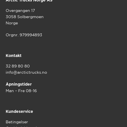
Arctic Trucks Norge AS
Overgangen 17
3058 Solbergmoen
Norge
Orgnr. 979994893
Kontakt
32 89 80 80
info@arctictrucks.no
Åpningstider
Man – Fre 08-16
Kundeservice
Betingelser