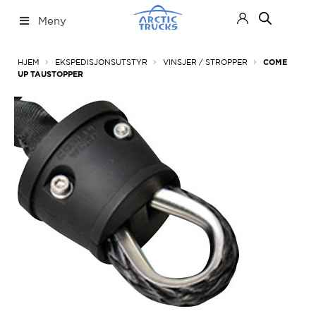
Hopp
Hopp
Meny
til
til
navigasjon
innhold
Nettbutikk
Fold
HJEM
EKSPEDISJONSUTSTYR
VINSJER / STROPPER
COME
ut
UP TAUSTOPPER
under