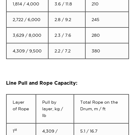
1,814 / 4,000
3.6 / 11.8
210
2,722 / 6,000
2.8 / 9.2
245
3,629 / 8,000
2.3 / 7.6
280
4,309 / 9,500
2.2 / 7.2
380
Line Pull and Rope Capacity:
Layer
Pull by
Total Rope on the
of Rope
layer, kg /
Drum, m / ft
lb
st
1
4,309 /
5.1 / 16.7