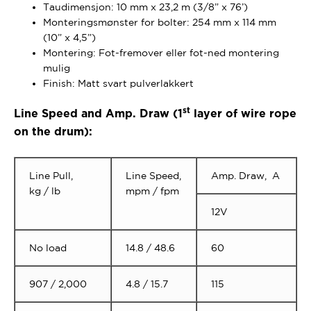
Taudimensjon: 10 mm x 23,2 m (3/8” x 76’)
Monteringsmønster for bolter: 254 mm x 114 mm
(10” x 4,5”)
Montering: Fot-fremover eller fot-ned montering
mulig
Finish: Matt svart pulverlakkert
st
Line Speed and Amp. Draw (1
layer of wire rope
on the drum):
Line Pull,
Line Speed,
Amp. Draw, A
kg / lb
mpm / fpm
12V
No load
14.8 / 48.6
60
907 / 2,000
4.8 / 15.7
115