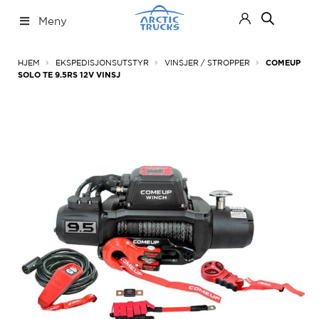
Hopp
Hopp
Meny
til
til
navigasjon
innhold
Nettbutikk
Fold
HJEM
EKSPEDISJONSUTSTYR
VINSJER / STROPPER
COMEUP
ut
SOLO TE 9.5RS 12V VINSJ
under