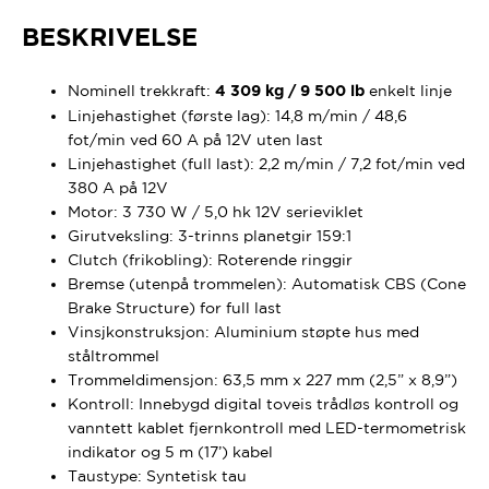
BESKRIVELSE
Nominell trekkraft:
enkelt linje
4 309 kg / 9 500 lb
Linjehastighet (første lag): 14,8 m/min / 48,6
fot/min ved 60 A på 12V uten last
Linjehastighet (full last): 2,2 m/min / 7,2 fot/min ved
380 A på 12V
Motor: 3 730 W / 5,0 hk 12V serieviklet
Girutveksling: 3-trinns planetgir 159:1
Clutch (frikobling): Roterende ringgir
Bremse (utenpå trommelen): Automatisk CBS (Cone
Brake Structure) for full last
Vinsjkonstruksjon: Aluminium støpte hus med
ståltrommel
Trommeldimensjon: 63,5 mm x 227 mm (2,5” x 8,9”)
Kontroll: Innebygd digital toveis trådløs kontroll og
vanntett kablet fjernkontroll med LED-termometrisk
indikator og 5 m (17’) kabel
Taustype: Syntetisk tau