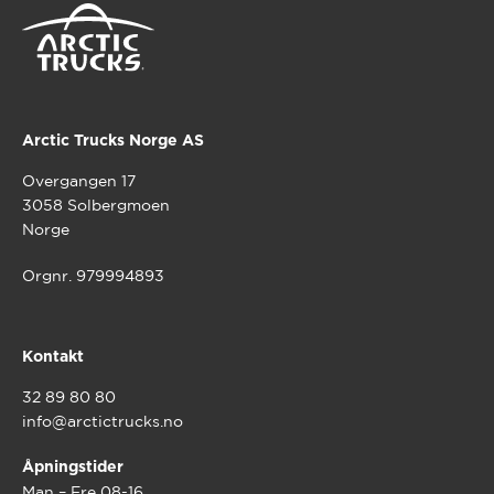
Arctic Trucks Norge AS
Overgangen 17
3058 Solbergmoen
Norge
Orgnr. 979994893
Kontakt
32 89 80 80
info@arctictrucks.no
Åpningstider
Man – Fre 08-16