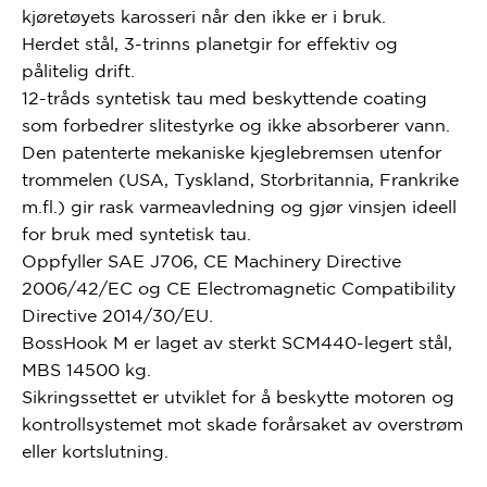
kjøretøyets karosseri når den ikke er i bruk.
Herdet stål, 3-trinns planetgir for effektiv og
pålitelig drift.
12-tråds syntetisk tau med beskyttende coating
som forbedrer slitestyrke og ikke absorberer vann.
Den patenterte mekaniske kjeglebremsen utenfor
trommelen (USA, Tyskland, Storbritannia, Frankrike
m.fl.) gir rask varmeavledning og gjør vinsjen ideell
for bruk med syntetisk tau.
Oppfyller SAE J706, CE Machinery Directive
2006/42/EC og CE Electromagnetic Compatibility
Directive 2014/30/EU.
BossHook M er laget av sterkt SCM440-legert stål,
MBS 14500 kg.
Sikringssettet er utviklet for å beskytte motoren og
kontrollsystemet mot skade forårsaket av overstrøm
eller kortslutning.