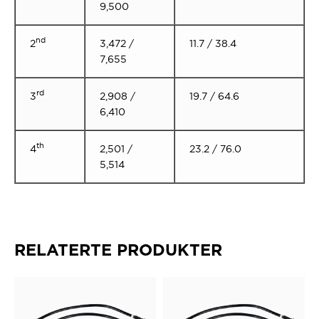
9,500
nd
2
3,472 /
11.7 / 38.4
7,655
rd
3
2,908 /
19.7 / 64.6
6,410
th
4
2,501 /
23.2 / 76.0
5,514
RELATERTE PRODUKTER