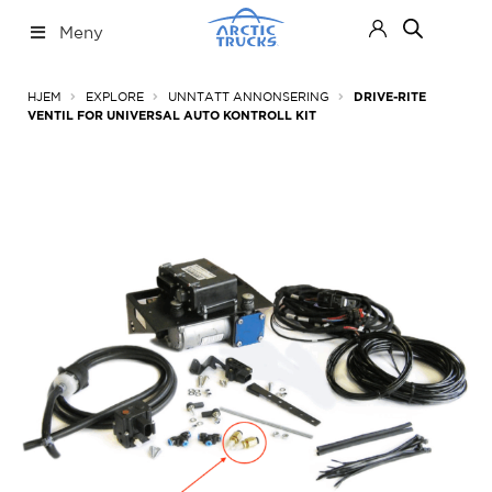
Hopp
Hopp
Meny
til
til
navigasjon
innhold
Nettbutikk
Fold
HJEM
EXPLORE
UNNTATT ANNONSERING
DRIVE-RITE
ut
VENTIL FOR UNIVERSAL AUTO KONTROLL KIT
under