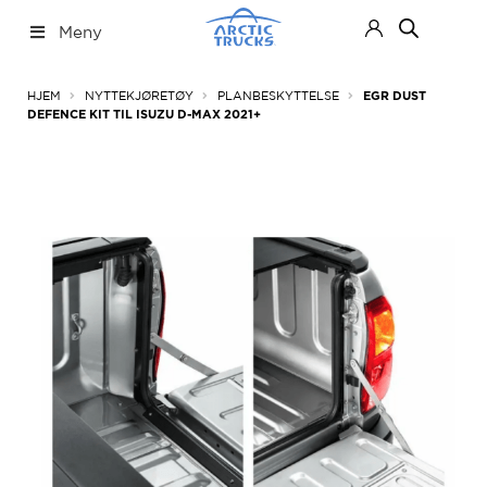
Hopp
Hopp
Meny
til
til
navigasjon
innhold
Nettbutikk
Fold
HJEM
NYTTEKJØRETØY
PLANBESKYTTELSE
EGR DUST
ut
DEFENCE KIT TIL ISUZU D-MAX 2021+
under