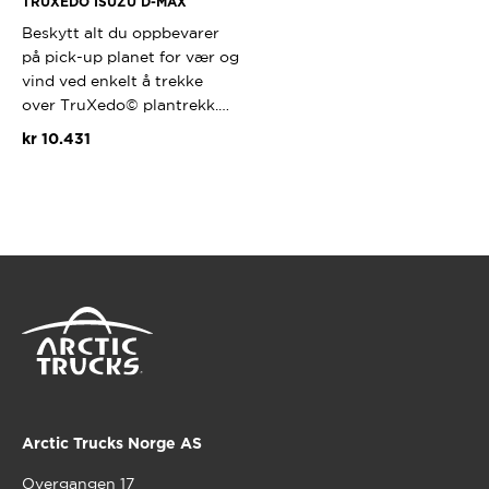
TRUXEDO ISUZU D-MAX
Beskytt alt du oppbevarer
på pick-up planet for vær og
vind ved enkelt å trekke
over TruXedo© plantrekk.…
kr
10.431
Dette
produktet
har
flere
varianter.
Alternativene
kan
velges
på
produktsiden
Arctic Trucks Norge AS
Overgangen 17