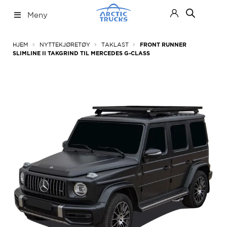
Hopp
Hopp
Meny
til
til
navigasjon
innhold
Nettbutikk
Fold
HJEM
NYTTEKJØRETØY
TAKLAST
FRONT RUNNER
ut
SLIMLINE II TAKGRIND TIL MERCEDES G-CLASS
under