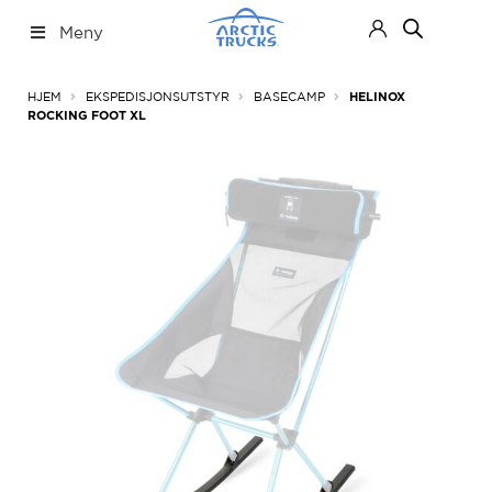
Hopp
Hopp
Meny
til
til
navigasjon
innhold
Nettbutikk
Fold
HJEM
EKSPEDISJONSUTSTYR
BASECAMP
HELINOX
ut
ROCKING FOOT XL
under