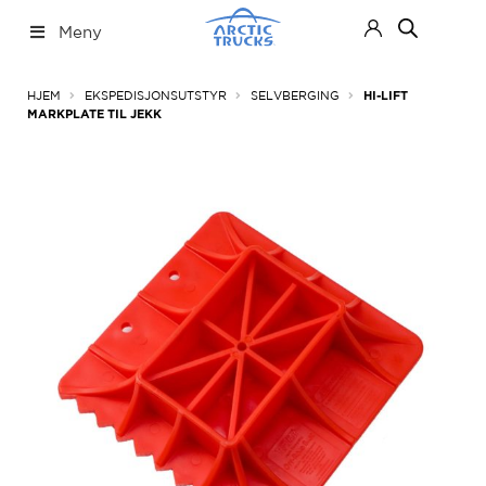
Hopp
Hopp
Meny
til
til
navigasjon
innhold
Nettbutikk
Fold
HJEM
EKSPEDISJONSUTSTYR
SELVBERGING
HI-LIFT
ut
MARKPLATE TIL JEKK
under