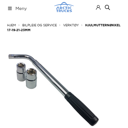
Hopp
Hopp
Meny
til
til
navigasjon
innhold
Nettbutikk
Fold
HJEM
BILPLEIE OG SERVICE
VERKTØY
HJULMUTTERNØKKEL
ut
17-19-21-23MM
under