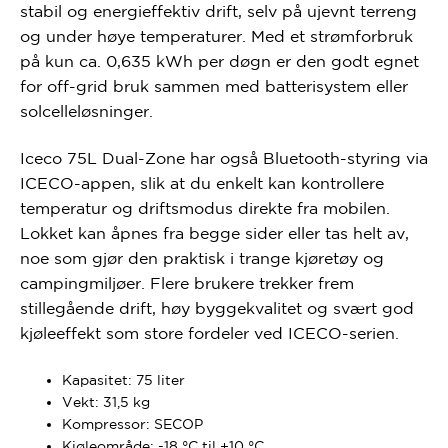
stabil og energieffektiv drift, selv på ujevnt terreng
og under høye temperaturer. Med et strømforbruk
på kun ca. 0,635 kWh per døgn er den godt egnet
for off-grid bruk sammen med batterisystem eller
solcelleløsninger.
Iceco 75L Dual-Zone har også Bluetooth-styring via
ICECO-appen, slik at du enkelt kan kontrollere
temperatur og driftsmodus direkte fra mobilen.
Lokket kan åpnes fra begge sider eller tas helt av,
noe som gjør den praktisk i trange kjøretøy og
campingmiljøer. Flere brukere trekker frem
stillegående drift, høy byggekvalitet og svært god
kjøleeffekt som store fordeler ved ICECO-serien.
Kapasitet: 75 liter
Vekt: 31,5 kg
Kompressor: SECOP
Kjøleområde: -18 °C til +10 °C