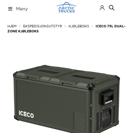
Hopp
Hopp
Meny
til
til
navigasjon
innhold
Nettbutikk
Fold
HJEM
EKSPEDISJONSUTSTYR
KJØLEBOKS
ICECO 75L DUAL-
ut
ZONE KJØLEBOKS
under