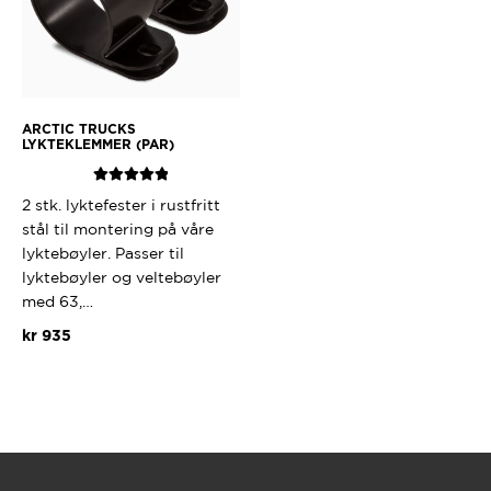
ARCTIC TRUCKS
LYKTEKLEMMER (PAR)
Vurdert
5.00
2 stk. lyktefester i rustfritt
av 5
stål til montering på våre
lyktebøyler. Passer til
lyktebøyler og veltebøyler
med 63,…
kr
935
Dette
produktet
har
flere
varianter.