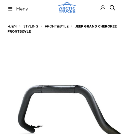
Hopp
Hopp
Meny
til
til
navigasjon
innhold
Nettbutikk
Fold
HJEM
STYLING
FRONTBØYLE
JEEP GRAND CHEROKEE
ut
FRONTBØYLE
under