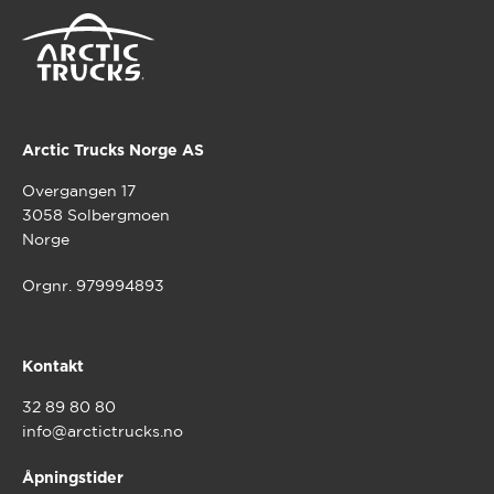
Alternativene
kan
velges
på
produktsiden
Arctic Trucks Norge AS
Overgangen 17
3058 Solbergmoen
Norge
Orgnr. 979994893
Kontakt
32 89 80 80
info@arctictrucks.no
Åpningstider